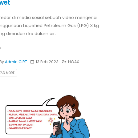
wet
redar di media sosial sebuah video mengenai
nggunaan Liquefied Petroleum Gas (LPG) 3 kg
ng direndam ke dalam air.
...
By
Admin CIRT
13 Feb 2023
HOAX
EAD MORE