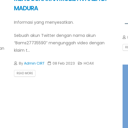
MADURA
Informasi yang menyesatkan.
Sebuah akun Twitter dengan nama akun
“Bams27735590” mengunggah video dengan
R
kan
klaim t...
By
Admin CIRT
08 Feb 2023
HOAX
READ MORE