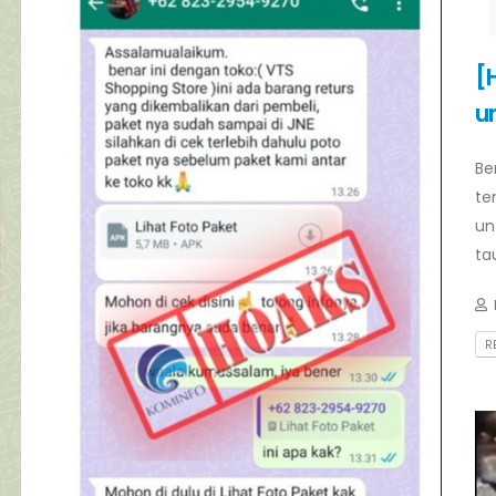
[
u
Be
te
un
tau
R