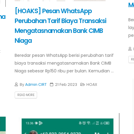
M
[HOAKS] Pesan WhatsApp
ma
Perubahan Tarif Biaya Transaksi
Be
la
Mengatasnamakan Bank CIMB
pe
Niaga
t
Beredar pesan WhatsApp berisi perubahan tarif
R
biaya transaksi mengatasnamakan Bank CIMB
Niaga sebesar Rp150 ribu per bulan. Kemudian ...
By
Admin CIRT
21 Feb 2023
HOAX
READ MORE