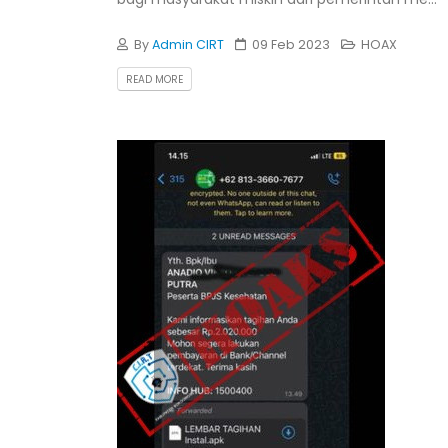
By
Admin CIRT
09 Feb 2023
HOAX
READ MORE