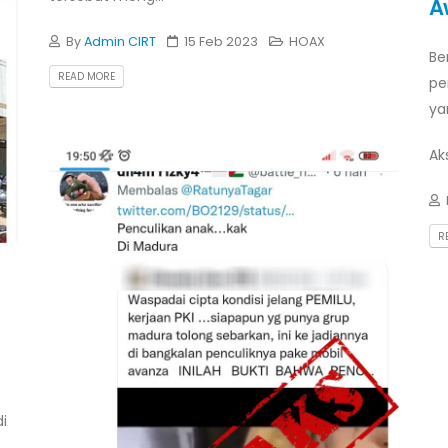
A
By
Admin CIRT
15 Feb 2023
HOAX
Be
READ MORE
pe
ya
Aks
R
i