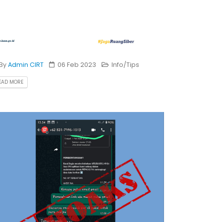
By
Admin CIRT
06 Feb 2023
Info/Tips
EAD MORE