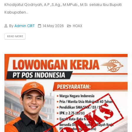
Khodijatul Qodriyah, A.P.,S.Ag., M.MPub., M.Si. selaku Ibu Bupati
Kabupaten...
By
Admin CIRT
14 May 2026
HOAX
READ MORE