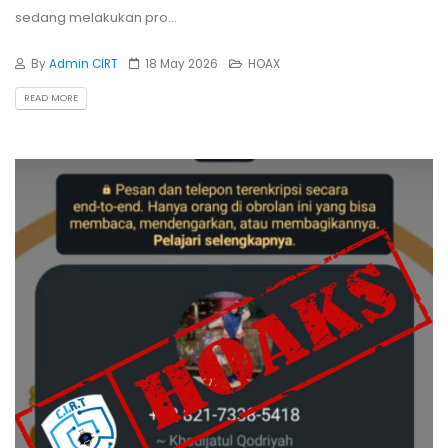
sedang melakukan pro...
By
Admin CIRT
18 May 2026
HOAX
READ MORE