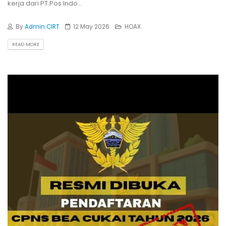
kerja dari PT Pos Indo...
By
Admin CIRT
12 May 2026
HOAX
READ MORE