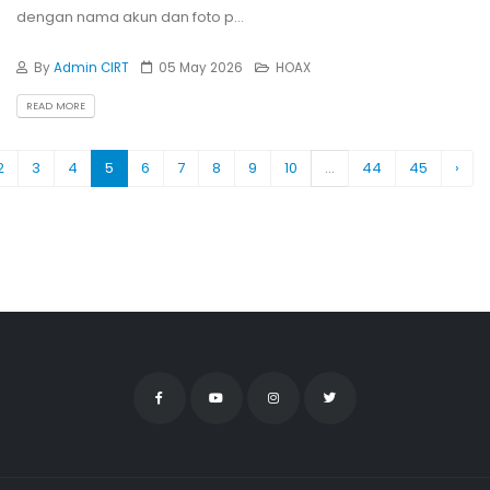
dengan nama akun dan foto p...
By
Admin CIRT
05 May 2026
HOAX
READ MORE
2
3
4
5
6
7
8
9
10
...
44
45
›