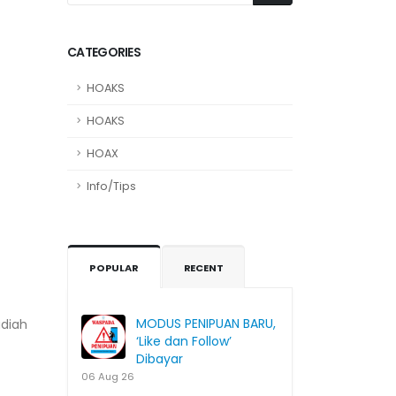
CATEGORIES
HOAKS
HOAKS
HOAX
Info/Tips
POPULAR
RECENT
MODUS PENIPUAN BARU,
adiah
‘Like dan Follow’
Dibayar
06 Aug 26