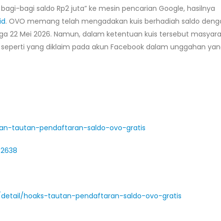
agi-bagi saldo Rp2 juta” ke mesin pencarian Google, hasilnya
id
. OVO memang telah mengadakan kuis berhadiah saldo deng
ingga 22 Mei 2026. Namun, dalam ketentuan kuis tersebut masyar
an seperti yang diklaim pada akun Facebook dalam unggahan ya
puan-tautan-pendaftaran-saldo-ovo-gratis
52638
s/detail/hoaks-tautan-pendaftaran-saldo-ovo-gratis