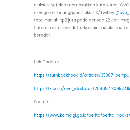
diakses. Setelah memasukkan kata kunci “OVO b
mengarah ke unggahan akun X/Twitter
@ovo_
total hadiah Rp2 juta pada periode 22 April h
tidak diminta mendaftarkan diri melalui taut
beredar.
Link Counter :
https://turnbackhoax.id/articles/35387-peni
https://x.com/ovo_id/status/20468713095741
Source :
https://www.komdigi.go.id/berita/berita-hoak