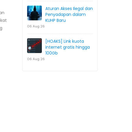
Aturan Akses Ilegal dan
an
Penyadapan dalam
akat
KUHP Baru
06 Aug 26
ng
[HOAKS] Link kuota
internet gratis hingga
100Gb
06 Aug 26