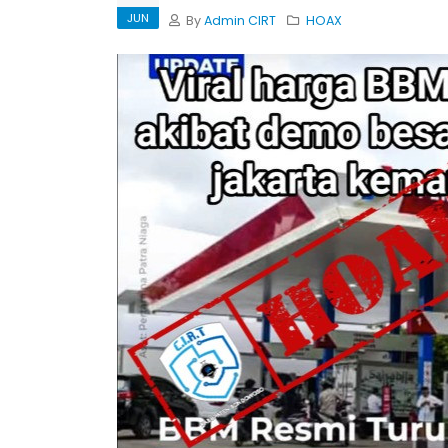
JUN
By
Admin CIRT
HOAX