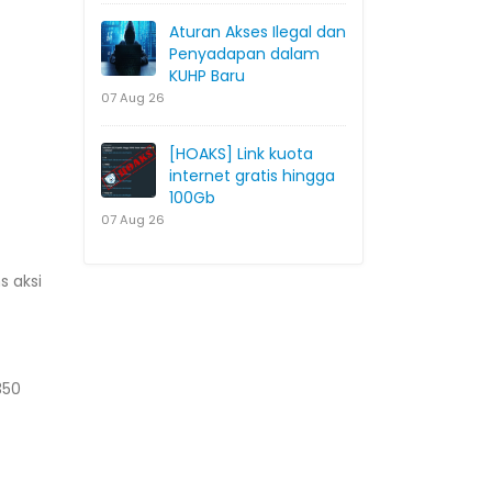
Aturan Akses Ilegal dan
Penyadapan dalam
KUHP Baru
07 Aug 26
[HOAKS] Link kuota
internet gratis hingga
100Gb
07 Aug 26
t
s aksi
350